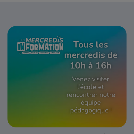
Tous les
mercredis de
10h à 16h
Venez visiter
l’école et
rencontrer notre
équipe
pédagogique !