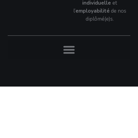
individuelle
et
l’
employabilité
de nos
diplômé(e)s.