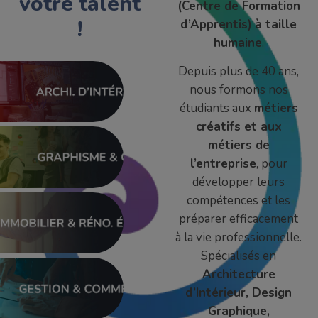
votre talent
(Centre de Formation
!
d’Apprentis)
à taille
humaine
.
Depuis plus de 40 ans,
nous formons nos
étudiants aux
métiers
créatifs et aux
métiers de
l’entreprise
, pour
développer leurs
compétences et les
préparer efficacement
à la vie professionnelle.
Spécialisés en
Architecture
d’Intérieur, Design
Graphique,