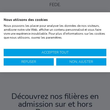
FEDE.
Nous utilisons des cookies
Nous pouvons les placer pour analyser les données de nos visiteurs,
améliorer notre site Web, afficher un contenu personnalisé et vous faire
vivre une expérience inoubliable. Pour plus d'informations sur les cookies
La
certification
que nous utilisons, ouvrez les paramètres.
qualité a été
délivrée au
titre des
catégories
d’actions
suivantes :
ACCEPTER TOUT
actions de
formation
par
apprentissage.
REFUSER
NON, AJUSTER
(
voir le
certificat
)
Découvrez nos filières en
admission sur et hors