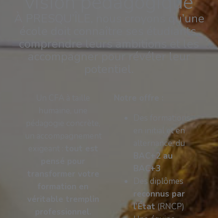
vision pédagogique
À PRESQU’ÎLE, nous croyons qu’une
école doit connaître ses étudiants,
comprendre leurs ambitions et les
accompagner pour révéler leur
potentiel.
Un CFA à taille
Notre offre :
humaine, une
Des formations
pédagogie concrète,
en initial et en
un accompagnement
alternance, du
exigeant :
tout est
BAC+2 au
pensé pour
BAC+3
transformer votre
Des diplômes
formation en
reconnus par
véritable tremplin
l’État
(RNCP)
professionnel.