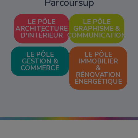
Parcoursup
LE PÔLE
LE PÔLE
ARCHITECTURE
GRAPHISME &
D'INTÉRIEUR
COMMUNICATION
LE PÔLE
LE PÔLE
GESTION &
IMMOBILIER
COMMERCE
&
RÉNOVATION
ÉNERGÉTIQUE