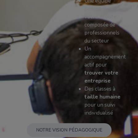
Une équipe
pédagogique
à
votre écoute
,
composée de
professionnels
du secteur
Un
accompagnement
actif pour
trouver votre
entreprise
Des classes à
taille humaine
pour un suivi
individualisé
NOTRE VISION PÉDAGOGIQUE