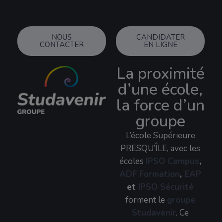
NOUS
CANDIDATER
CONTACTER
EN LIGNE
La proximité
d’une école,
la force d’un
groupe
L’école Supérieure
PRESQU’ÎLE, avec les
écoles
IPSO Campus
,
ADF Formation
,
EAP
et
IPSO Sécurité
forment le
groupe
Studavenir
. Ce