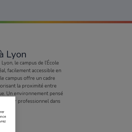
à Lyon
Lyon, le campus de l’École
l, facilement accessible en
 le campus offre un cadre
vorisant la proximité entre
que. Un environnement pensé
n avenir professionnel dans
ions.
rer
ence
vrez