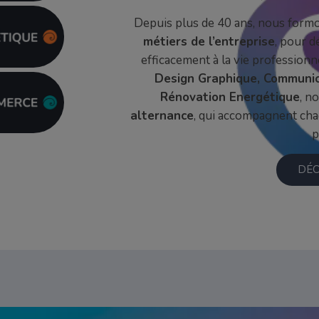
Depuis plus de 40 ans, nous form
métiers de l’entreprise
, pour 
efficacement à la vie professionn
Design Graphique, Communic
Rénovation Energétique
, n
alternance
, qui accompagnent cha
p
DÉC