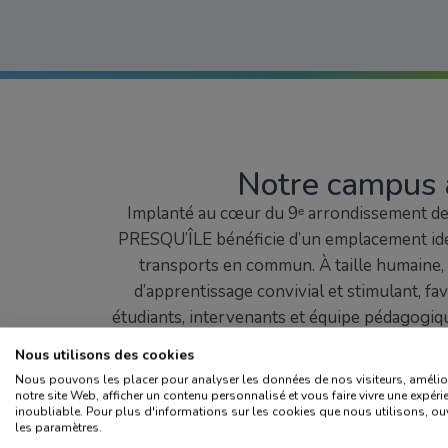
Notre campus 
Implanté au cœur du 9ᵉ arrondissement de 
PRESQU’ÎLE bénéficie d’un emplacement idéa
transports en commun. À taille humaine,
d’apprentissage convivial et stimulant, fa
étudiants, intervenants et équipe pédagogi
pour apprendre, échanger et construire so
Nous utilisons des cookies
les meilleures condit
Nous pouvons les placer pour analyser les données de nos visiteurs, amélio
notre site Web, afficher un contenu personnalisé et vous faire vivre une expéri
inoubliable. Pour plus d'informations sur les cookies que nous utilisons, ou
les paramètres.