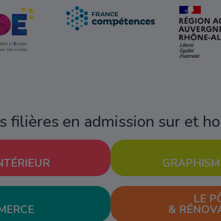
 filières en admission sur et h
NTÉRIEUR
GRAPHISM
LE P
MERCE
& RÉNOV