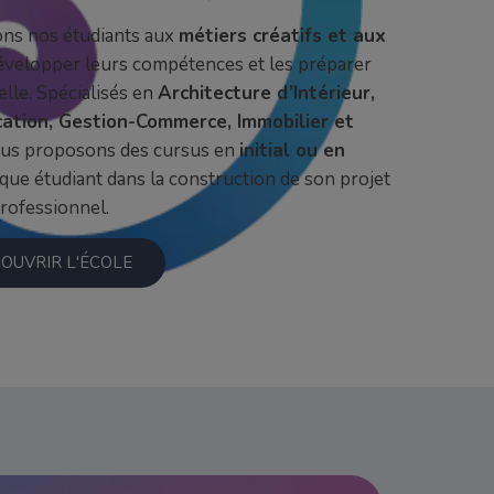
ons nos étudiants aux
métiers créatifs et aux
développer leurs compétences et les préparer
elle. Spécialisés en
Architecture d’Intérieur,
ation, Gestion-Commerce, Immobilier et
ous proposons des cursus en
initial ou en
que étudiant dans la construction de son projet
rofessionnel.
OUVRIR L'ÉCOLE