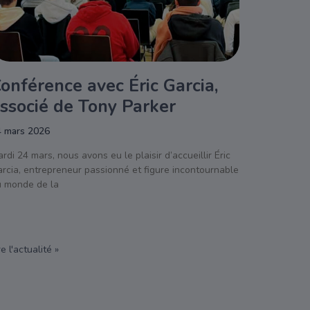
onférence avec Éric Garcia,
ssocié de Tony Parker
4 mars 2026
rdi 24 mars, nous avons eu le plaisir d’accueillir Éric
rcia, entrepreneur passionné et figure incontournable
u monde de la
re l'actualité »