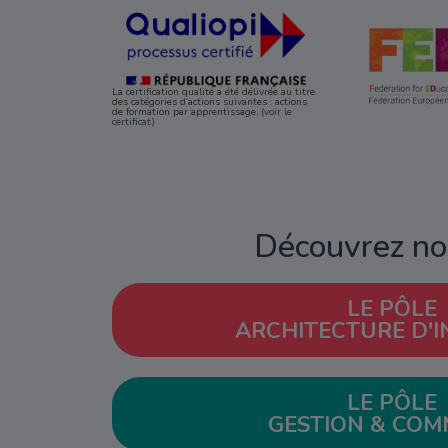
La certification qualité a été délivrée au titre
des catégories d’actions suivantes : actions
de formation par apprentissage. (
voir le
certificat
)
Découvrez nos
LE PÔLE
ARCHITECTURE D'I
LE PÔLE
GESTION & COM