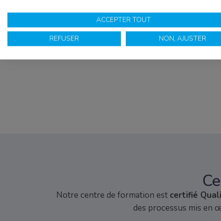
ACCEPTER TOUT
REFUSER
NON, AJUSTER
Ce
Notre centre de formation est
certifié Qual
des processus mis en œ