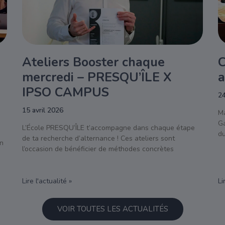
Ateliers Booster chaque
C
mercredi – PRESQU’ÎLE X
a
IPSO CAMPUS
2
15 avril 2026
Ma
Ga
L’École PRESQU’ÎLE t’accompagne dans chaque étape
d
de ta recherche d’alternance ! Ces ateliers sont
en
l’occasion de bénéficier de méthodes concrètes
Lire l'actualité »
Li
VOIR TOUTES LES ACTUALITÉS