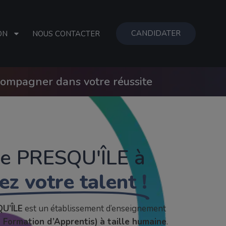
CANDIDATER
ON
NOUS CONTACTER
compagner dans votre réussite
le PRESQU'ÎLE à
ez votre talent !
QU’ÎLE
est un établissement d’enseignement
 Formation d’Apprentis)
à taille humaine
.