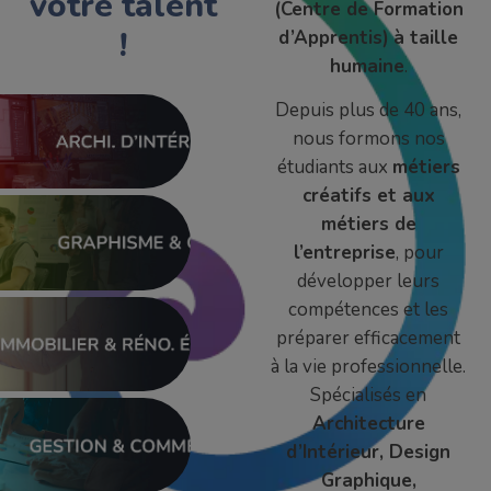
votre talent
(Centre de Formation
!
d’Apprentis)
à taille
humaine
.
Depuis plus de 40 ans,
nous formons nos
étudiants aux
métiers
créatifs et aux
métiers de
l’entreprise
, pour
développer leurs
compétences et les
préparer efficacement
à la vie professionnelle.
Spécialisés en
Architecture
d’Intérieur, Design
Graphique,