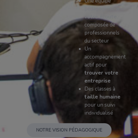
Une équipe
pédagogique
à
votre écoute
,
composée de
professionnels
du secteur
Un
accompagnement
actif pour
trouver votre
entreprise
Des classes à
taille humaine
pour un suivi
individualisé
NOTRE VISION PÉDAGOGIQUE