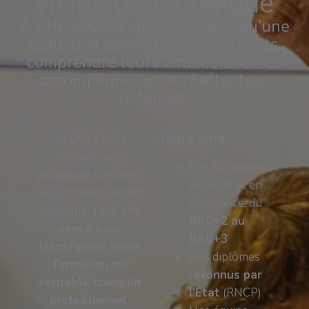
vision pédagogique
À PRESQU’ÎLE, nous croyons qu’une
école doit connaître ses étudiants,
comprendre leurs ambitions et les
accompagner pour révéler leur
potentiel.
Un CFA à taille
Notre offre :
humaine, une
Des formations
pédagogie concrète,
en initial et en
un accompagnement
alternance, du
exigeant :
tout est
BAC+2 au
pensé pour
BAC+3
transformer votre
Des diplômes
formation en
reconnus par
véritable tremplin
l’État
(RNCP)
professionnel.