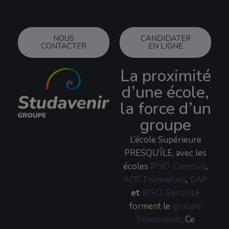
NOUS
CANDIDATER
CONTACTER
EN LIGNE
La proximité
d’une école,
la force d’un
groupe
L’école Supérieure
PRESQU’ÎLE, avec les
écoles
IPSO Campus
,
ADF Formation
,
EAP
et
IPSO Sécurité
forment le
groupe
Studavenir
. Ce