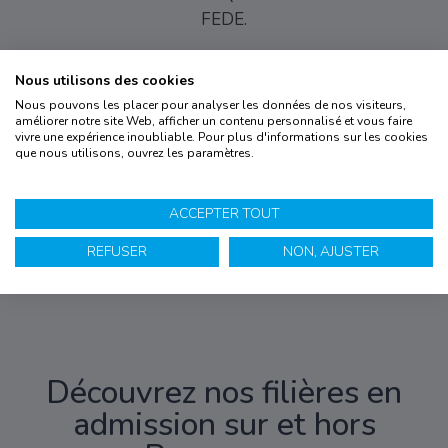
FEDE.
Nous utilisons des cookies
Nous pouvons les placer pour analyser les données de nos visiteurs,
améliorer notre site Web, afficher un contenu personnalisé et vous faire
vivre une expérience inoubliable. Pour plus d'informations sur les cookies
La
certification
que nous utilisons, ouvrez les paramètres.
qualité a été
délivrée au
titre des
catégories
d’actions
suivantes :
ACCEPTER TOUT
actions de
formation
par
apprentissage.
REFUSER
NON, AJUSTER
(
voir le
certificat
)
Découvrez nos filières en
admission sur et hors