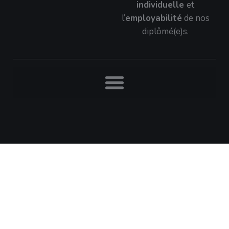
individuelle
et
l’
employabilité
de nos
diplômé(e)s.