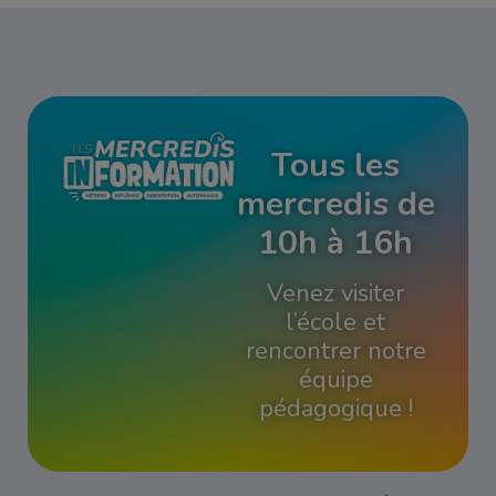
Tous les
mercredis de
10h à 16h
Venez visiter
l’école et
rencontrer notre
équipe
pédagogique !