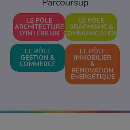
Parcoursup
LE PÔLE
LE PÔLE
ARCHITECTURE
GRAPHISME &
D'INTÉRIEUR
COMMUNICATION
LE PÔLE
LE PÔLE
GESTION &
IMMOBILIER
COMMERCE
&
RÉNOVATION
ÉNERGÉTIQUE