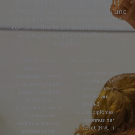
vision pédagogique
À PRESQU’ÎLE, nous croyons qu’une
école doit connaître ses étudiants,
comprendre leurs ambitions et les
accompagner pour révéler leur
potentiel.
Un CFA à taille
Notre offre :
humaine, une
Des formations
pédagogie concrète,
en initial et en
un accompagnement
alternance, du
exigeant :
tout est
BAC+2 au
pensé pour
BAC+3
transformer votre
Des diplômes
formation en
reconnus par
véritable tremplin
l’État
(RNCP)
professionnel.