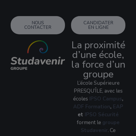
NOUS
CANDIDATER
CONTACTER
EN LIGNE
La proximité
d’une école,
la force d’un
groupe
L’école Supérieure
PRESQU’ÎLE, avec les
écoles
IPSO Campus
,
ADF Formation
,
EAP
et
IPSO Sécurité
forment le
groupe
Studavenir
. Ce