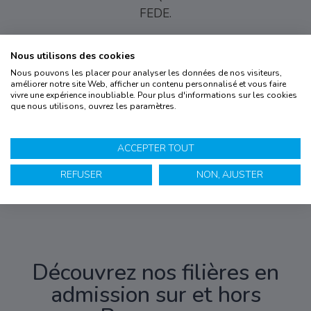
FEDE.
Nous utilisons des cookies
Nous pouvons les placer pour analyser les données de nos visiteurs,
améliorer notre site Web, afficher un contenu personnalisé et vous faire
vivre une expérience inoubliable. Pour plus d'informations sur les cookies
La
certification
que nous utilisons, ouvrez les paramètres.
qualité a été
délivrée au
titre des
catégories
d’actions
suivantes :
ACCEPTER TOUT
actions de
formation
par
apprentissage.
REFUSER
NON, AJUSTER
(
voir le
certificat
)
Découvrez nos filières en
admission sur et hors