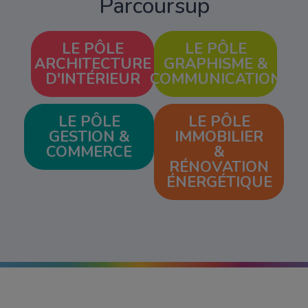
Parcoursup
LE PÔLE
LE PÔLE
ARCHITECTURE
GRAPHISME &
D'INTÉRIEUR
COMMUNICATION
LE PÔLE
LE PÔLE
GESTION &
IMMOBILIER
COMMERCE
&
RÉNOVATION
ÉNERGÉTIQUE