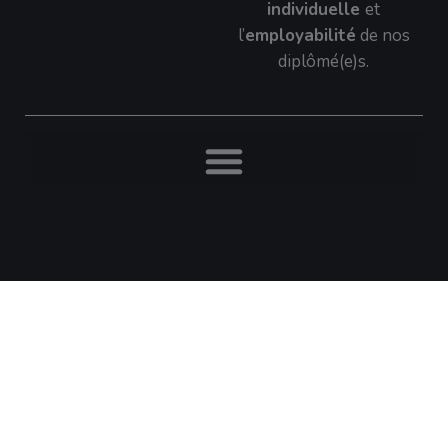
individuelle
et
l’
employabilité
de nos
diplômé(e)s.