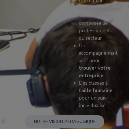
Une équipe
pédagogique
à
votre écoute
,
composée de
professionnels
du secteur
Un
accompagnement
actif pour
trouver votre
entreprise
Des classes à
taille humaine
pour un suivi
individualisé
NOTRE VISION PÉDAGOGIQUE