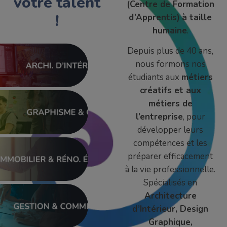
votre talent
(Centre de Formation
!
d’Apprentis)
à taille
humaine
.
Depuis plus de 40 ans,
nous formons nos
étudiants aux
métiers
créatifs et aux
métiers de
l’entreprise
, pour
développer leurs
compétences et les
préparer efficacement
à la vie professionnelle.
Spécialisés en
Architecture
d’Intérieur, Design
Graphique,