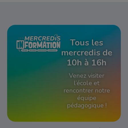
Tous les
mercredis de
10h à 16h
Venez visiter
l’école et
rencontrer notre
équipe
pédagogique !