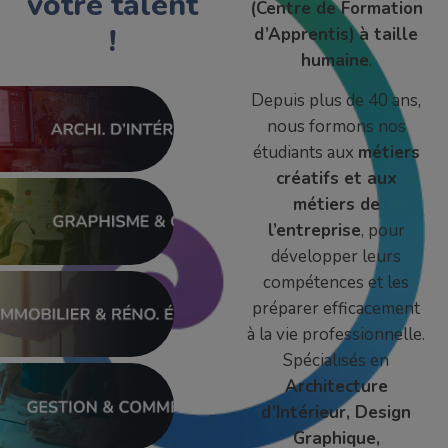
votre talent
(Centre de Formation
!
d’Apprentis)
à taille
humaine
.
Depuis plus de 40 ans,
nous formons nos
étudiants aux
métiers
créatifs et aux
métiers de
l’entreprise
, pour
développer leurs
compétences et les
préparer efficacement
à la vie professionnelle.
Spécialisés en
Architecture
d’Intérieur, Design
Graphique,