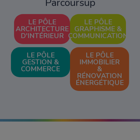
Parcoursup
LE PÔLE
LE PÔLE
ARCHITECTURE
GRAPHISME &
D'INTÉRIEUR
COMMUNICATION
LE PÔLE
LE PÔLE
GESTION &
IMMOBILIER
COMMERCE
&
RÉNOVATION
ÉNERGÉTIQUE