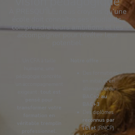
vision pédagogique
À PRESQU’ÎLE, nous croyons qu’une
école doit connaître ses étudiants,
comprendre leurs ambitions et les
accompagner pour révéler leur
potentiel.
Un CFA à taille
Notre offre :
humaine, une
Des formations
pédagogie concrète,
en initial et en
un accompagnement
alternance, du
exigeant :
tout est
BAC+2 au
pensé pour
BAC+3
transformer votre
Des diplômes
formation en
reconnus par
véritable tremplin
l’État
(RNCP)
professionnel.