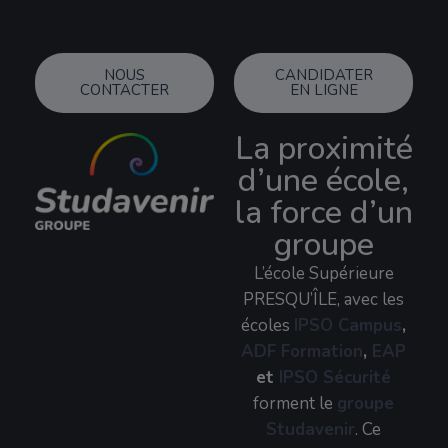
NOUS
CANDIDATER
CONTACTER
EN LIGNE
La proximité
d’une école,
la force d’un
groupe
L’école Supérieure
PRESQU’ÎLE, avec les
écoles
IPSO Campus
,
ADF Formation
,
EAP
et
IPSO Sécurité
forment le
groupe
Studavenir
. Ce