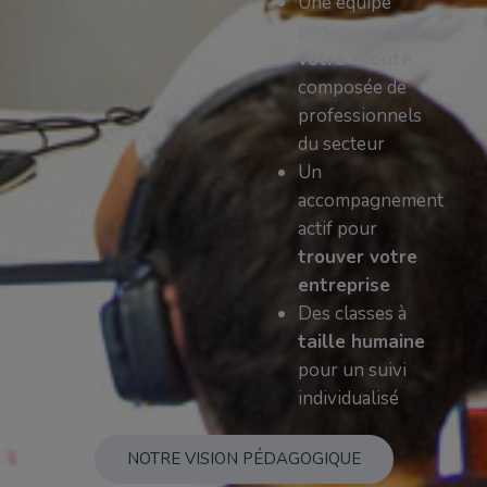
Une équipe
pédagogique
à
votre écoute
,
composée de
professionnels
du secteur
Un
accompagnement
actif pour
trouver votre
entreprise
Des classes à
taille humaine
pour un suivi
individualisé
NOTRE VISION PÉDAGOGIQUE