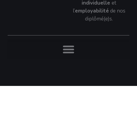
individuelle
et
l’
employabilité
de nos
diplômé(e)s.