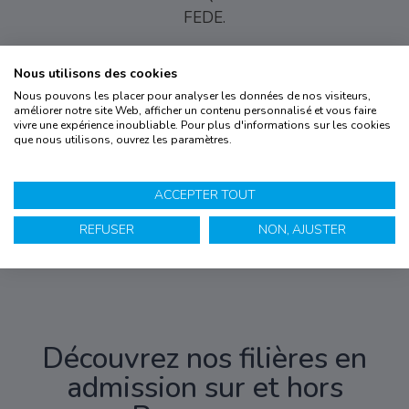
FEDE.
Nous utilisons des cookies
Nous pouvons les placer pour analyser les données de nos visiteurs,
améliorer notre site Web, afficher un contenu personnalisé et vous faire
vivre une expérience inoubliable. Pour plus d'informations sur les cookies
La
certification
que nous utilisons, ouvrez les paramètres.
qualité a été
délivrée au
titre des
catégories
d’actions
suivantes :
ACCEPTER TOUT
actions de
formation
par
apprentissage.
REFUSER
NON, AJUSTER
(
voir le
certificat
)
Découvrez nos filières en
admission sur et hors