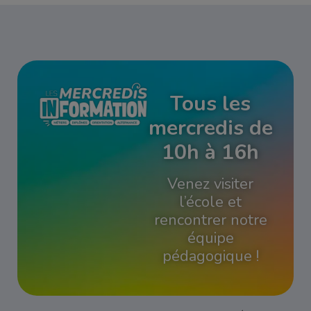
Tous les
mercredis de
10h à 16h
Venez visiter
l’école et
rencontrer notre
équipe
pédagogique !