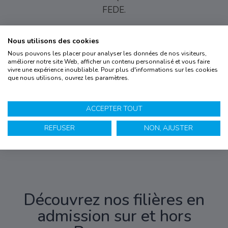
FEDE.
Nous utilisons des cookies
Nous pouvons les placer pour analyser les données de nos visiteurs,
améliorer notre site Web, afficher un contenu personnalisé et vous faire
vivre une expérience inoubliable. Pour plus d'informations sur les cookies
La
certification
que nous utilisons, ouvrez les paramètres.
qualité a été
délivrée au
titre des
catégories
d’actions
suivantes :
ACCEPTER TOUT
actions de
formation
par
apprentissage.
REFUSER
NON, AJUSTER
(
voir le
certificat
)
Découvrez nos filières en
admission sur et hors