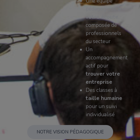
Une équipe
pédagogique
à
votre écoute
,
composée de
professionnels
du secteur
Un
accompagnement
actif pour
trouver votre
entreprise
Des classes à
taille humaine
pour un suivi
individualisé
NOTRE VISION PÉDAGOGIQUE