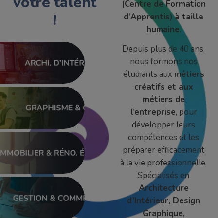
votre talent
(Centre de Formation
!
d’Apprentis)
à taille
humaine
.
Depuis plus de 40 ans,
nous formons nos
étudiants aux
métiers
créatifs et aux
métiers de
l’entreprise
, pour
développer leurs
compétences et les
préparer efficacement
à la vie professionnelle.
Spécialisés en
Architecture
d’Intérieur, Design
Graphique,