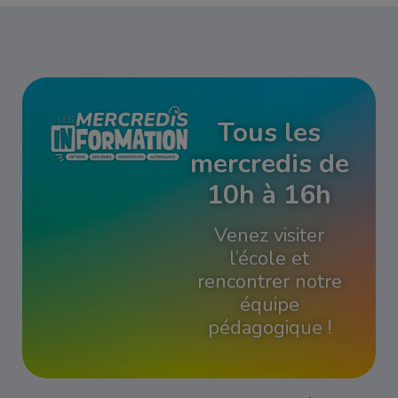
Tous les
mercredis de
10h à 16h
Venez visiter
l’école et
rencontrer notre
équipe
pédagogique !