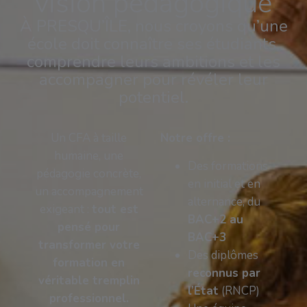
vision pédagogique
À PRESQU’ÎLE, nous croyons qu’une
école doit connaître ses étudiants,
comprendre leurs ambitions et les
accompagner pour révéler leur
potentiel.
Un CFA à taille
Notre offre :
humaine, une
Des formations
pédagogie concrète,
en initial et en
un accompagnement
alternance, du
exigeant :
tout est
BAC+2 au
pensé pour
BAC+3
transformer votre
Des diplômes
formation en
reconnus par
véritable tremplin
l’État
(RNCP)
professionnel.