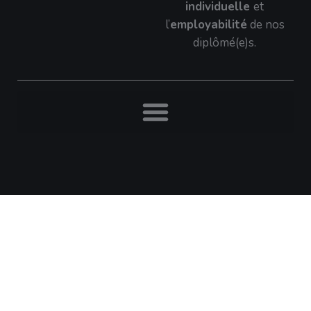
individuelle
et
l’
employabilité
de nos
diplômé(e)s.