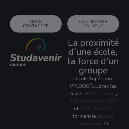
NOUS
CANDIDATER
CONTACTER
EN LIGNE
La proximité
d’une école,
la force d’un
groupe
L’école Supérieure
PRESQU’ÎLE, avec les
écoles
IPSO Campus
,
ADF Formation
,
EAP
et
IPSO Sécurité
forment le
groupe
Studavenir
. Ce