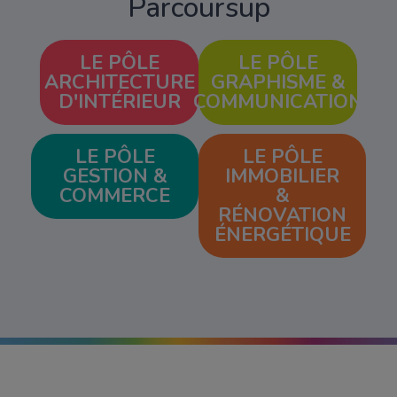
Parcoursup
LE PÔLE
LE PÔLE
ARCHITECTURE
GRAPHISME &
D'INTÉRIEUR
COMMUNICATION
LE PÔLE
LE PÔLE
GESTION &
IMMOBILIER
COMMERCE
&
RÉNOVATION
ÉNERGÉTIQUE