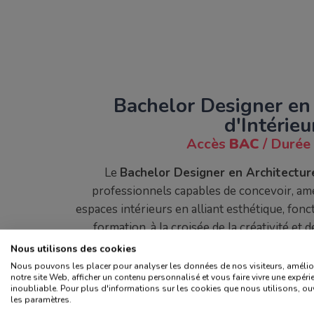
Bachelor Designer en
d'Intérieu
Accès
BAC
/ Durée 
Le
Bachelor Designer en Architectur
professionnels capables de concevoir, am
espaces intérieurs en alliant esthétique, fonc
formation, à la croisée de la créativité et 
étudiants de maîtriser toutes les étapes d’un p
Nous utilisons des cookies
du client à la réalisation finale, en passant
Nous pouvons les placer pour analyser les données de nos visiteurs, amélio
notre site Web, afficher un contenu personnalisé et vous faire vivre une expéri
gestion de projet
inoubliable. Pour plus d'informations sur les cookies que nous utilisons, ou
les paramètres.