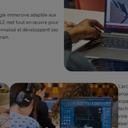
ogie immersive adaptée aux
’ÎLE met tout en œuvre pour
onnalisé et développent ses
rain.
L’ar
proj
espa
tech
voie
épan