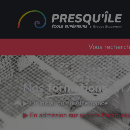
Vous recherch
Nos
formations
en 
▶︎ En
Initial
ou en
Alternance
▶︎ En admission
sur
et
hors Parcours