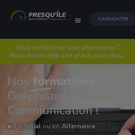
CANDIDATER
Vous recherchez une alternance ?
Nous avons déjà une place pour vous...
Nos
formations
en
Graphisme &
Communication !
▶︎ En
Initial
ou en
Alternance