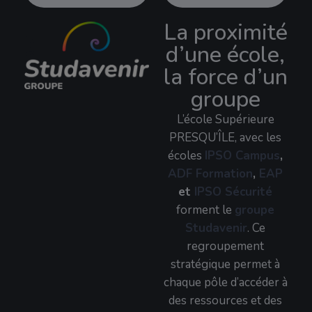
La proximité
d’une école,
la force d’un
groupe
L’école Supérieure
PRESQU’ÎLE, avec les
écoles
IPSO Campus
,
ADF Formation
,
EAP
et
IPSO Sécurité
forment le
groupe
Studavenir
. Ce
regroupement
stratégique permet à
chaque pôle d’accéder à
des ressources et des