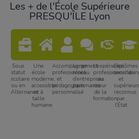
Les + de l'École Supérieure
PRESQU'ÎLE Lyon
Sous
Une
Accompagnement
Large
L’expérience
Diplômes
statut
école
professionnel
réseau
professionnelle
secondair
scolaire
moderne,
et
d’entreprises
au
et
ou en
accessible
pédagogique
partenaires
cœur
supérieur
Alternance
et à
personnalisé
de la
reconnus
taille
formation​
par
humaine
l’État