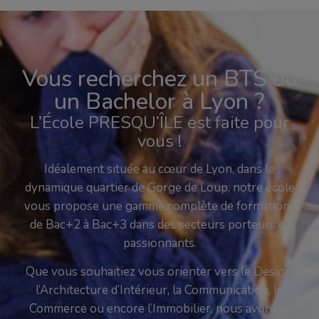
Vous recherchez un BTS ou
un Bachelor à Lyon ?
L’École PRESQU’ÎLE est faite pour
vous !
Idéalement située au cœur de Lyon, dans le
dynamique quartier de Gorge de Loup, notre école
vous propose une gamme complète de formations
de Bac+2 à Bac+3 dans des secteurs porteurs et
passionnants.
Que vous souhaitiez vous orienter vers le Design,
l’Architecture d’Intérieur, la Communication, le
Commerce ou encore l’Immobilier, nous avons le