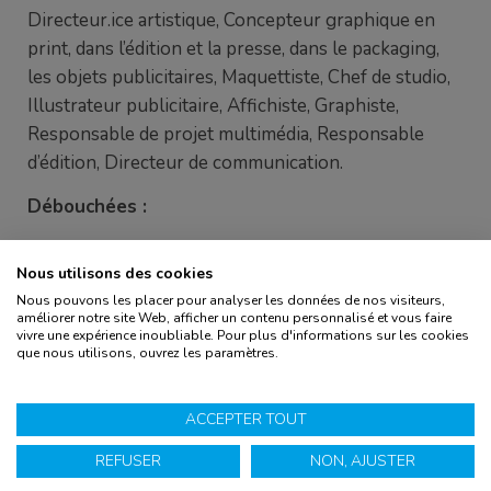
Directeur.ice artistique, Concepteur graphique en
print, dans l’édition et la presse, dans le packaging,
les objets publicitaires, Maquettiste, Chef de studio,
Illustrateur publicitaire, Affichiste, Graphiste,
Responsable de projet multimédia, Responsable
d’édition, Directeur de communication.
Débouchées :
L’obtention de ce titre vous permet de poursuivre au
Nous utilisons des cookies
sein d’une formation en Master d’université ou en
Nous pouvons les placer pour analyser les données de nos visiteurs,
Mastère professionnel selon les conditions d’accès
améliorer notre site Web, afficher un contenu personnalisé et vous faire
en vigueur dans l’établissement dans lequel vous
vivre une expérience inoubliable. Pour plus d'informations sur les cookies
que nous utilisons, ouvrez les paramètres.
candidatez.
ACCEPTER TOUT
REFUSER
NON, AJUSTER