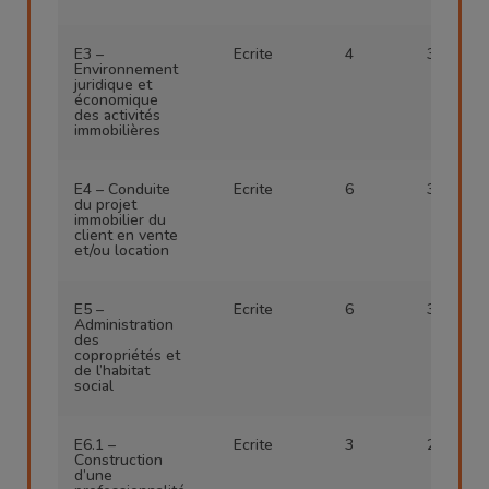
E3 –
Ecrite
4
3 h
Environnement
juridique et
économique
des activités
immobilières
E4 – Conduite
Ecrite
6
3 h
du projet
immobilier du
client en vente
et/ou location
E5 –
Ecrite
6
3 h
Administration
des
copropriétés et
de l’habitat
social
E6.1 –
Ecrite
3
2 h
Construction
d’une