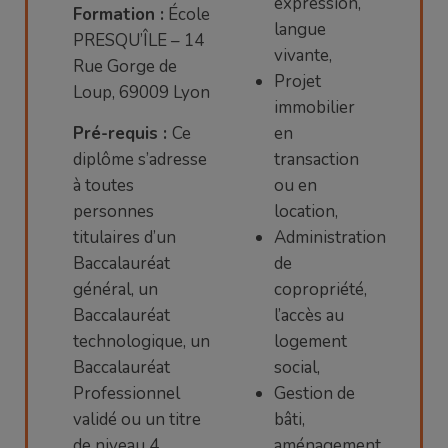
expression,
Formation :
É
cole
langue
PRESQU’ÎLE – 14
vivante,
Rue Gorge de
Projet
Loup, 69009 Lyon
immobilier
Pré-requis :
Ce
en
diplôme s’adresse
transaction
à toutes
ou en
personnes
location,
titulaires d’un
Administration
Baccalauréat
de
général, un
copropriété,
Baccalauréat
l’accès au
technologique, un
logement
Baccalauréat
social,
Professionnel
Gestion de
validé ou un titre
bâti,
de niveau 4
aménagement