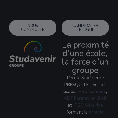
NOUS
CANDIDATER
CONTACTER
EN LIGNE
La proximité
d’une école,
la force d’un
groupe
L’école Supérieure
PRESQU’ÎLE, avec les
écoles
IPSO Campus
,
ADF Formation
,
EAP
et
IPSO Sécurité
forment le
groupe