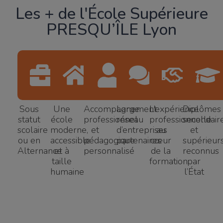
Les + de l'École Supérieure
PRESQU’ÎLE Lyon
Sous
Une
Accompagnement
Large
L’expérience
Diplômes
statut
école
professionnel
réseau
professionnelle
secondair
scolaire
moderne,
et
d’entreprises
au
et
ou en
accessible
pédagogique
partenaires
cœur
supérieur
Alternance
et à
personnalisé
de la
reconnus
taille
formation​
par
humaine
l’État