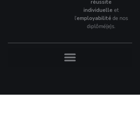
réussite
individuelle
et
l’
employabilité
de nos
diplômé(e)s.