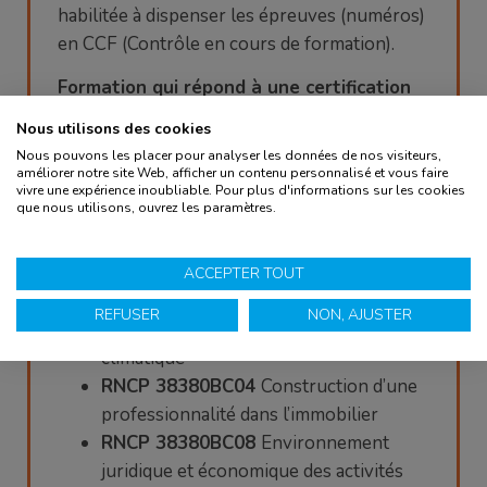
habilitée à dispenser les épreuves (numéros)
en CCF (Contrôle en cours de formation).
Formation qui répond à une certification
en blocs de compétences :
Nous utilisons des cookies
Nous pouvons les placer pour analyser les données de nos visiteurs,
RNCP 38380BC01
Conduite de projet
améliorer notre site Web, afficher un contenu personnalisé et vous faire
immobilier de client en vente et/ou en
vivre une expérience inoubliable. Pour plus d'informations sur les cookies
que nous utilisons, ouvrez les paramètres.
location
RNCP 38380BC02
Administration des
copropriétés et de l’habitat social
ACCEPTER TOUT
RNCP 38380BC03
Conseil en gestion
REFUSER
NON, AJUSTER
de bâti dans le contexte de changement
climatique
RNCP 38380BC04
Construction d’une
professionnalité dans l’immobilier
RNCP 38380BC08
Environnement
juridique et économique des activités