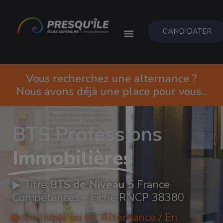
CANDIDATER
Vous recherchez une alternance ?
Nous avons déjà une place pour vous...
BTS Professions
Immobilières
▶︎
Titre
BTS de Niveau 5
France
Compétences – Fiche RNCP 38380
▶︎
En
Initial
ou en
Alternance
/
En