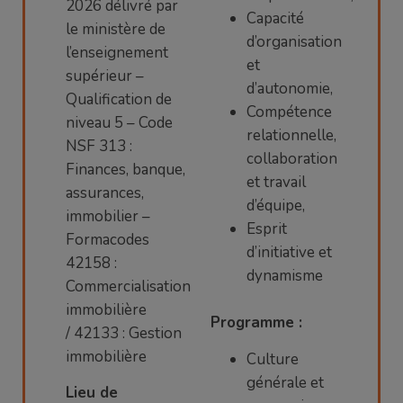
2026 délivré par
Capacité
le ministère de
d’organisation
l’enseignement
et
supérieur –
d’autonomie,
Qualification de
Compétence
niveau 5 – Code
relationnelle,
NSF
313 :
collaboration
Finances, banque,
et travail
assurances,
d’équipe,
immobilier –
Esprit
Formacodes
d’initiative et
42158 :
dynamisme
Commercialisation
immobilière
Programme :
/
42133 :
Gestion
immobilière
Culture
générale et
Lieu de