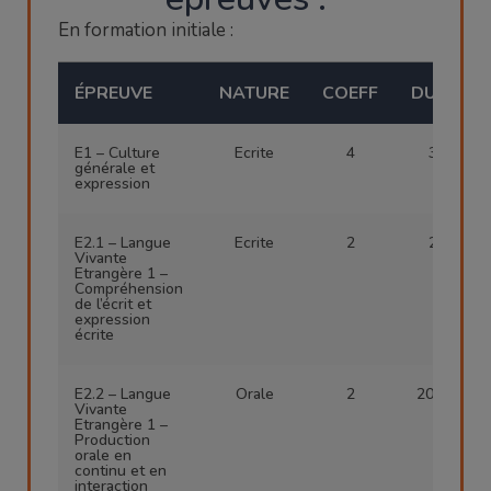
En formation initiale :
ÉPREUVE
NATURE
COEFF
DURÉE
E1 – Culture
Ecrite
4
3 h
générale et
expression
E2.1 – Langue
Ecrite
2
2 h
Vivante
Etrangère 1 –
Compréhension
de l’écrit et
expression
écrite
E2.2 – Langue
Orale
2
20 min
Vivante
Etrangère 1 –
Production
orale en
continu et en
interaction