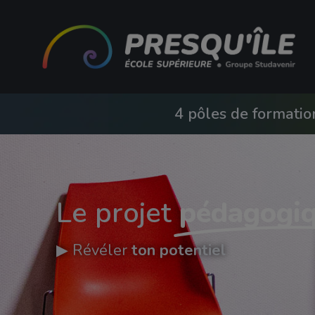
4 pôles de formati
Le projet
pédagogi
▶︎ Révéler
ton potentiel