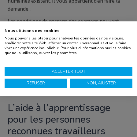
humaines existent. Il vous appartient d’en faire la
demande ;
Les conditions de passage des examens peuvent
être aménagées ;
Nous utilisons des cookies
Nous pouvons les placer pour analyser les données de nos visiteurs,
Il est possible de faire appel à des spécialistes pour
améliorer notre site Web, afficher un contenu personnalisé et vous faire
vivre une expérience inoubliable. Pour plus d'informations sur les cookies
expliquer aux formateurs ou aux étudiants, votre
que nous utilisons, ouvrez les paramètres.
handicap ;
Nous nous adaptons à votre situation : si vous n’avez
ACCEPTER TOUT
pas encore commencé vos démarches ou qu’elles
REFUSER
NON, AJUSTER
sont en cours, vous pouvez nous fournir un avis
médical.
L’aide à l’apprentissage
pour les personnes
reconnues travailleurs