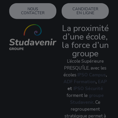
NOUS
CANDIDATER
CONTACTER
EN LIGNE
La proximité
d’une école,
la force d’un
groupe
L’école Supérieure
PRESQU’ÎLE, avec les
écoles
IPSO Campus
,
ADF Formation
,
EAP
et
IPSO Sécurité
forment le
groupe
Studavenir
. Ce
regroupement
stratégique permet à