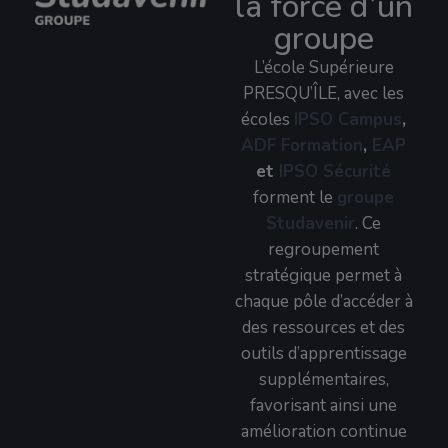
la force d’un
groupe
L’école Supérieure
PRESQU’ÎLE, avec les
écoles
IPSO Campus
,
ADF Formation
,
EAP
et
IPSO Sécurité
forment le
groupe
Studavenir
. Ce
regroupement
stratégique permet à
chaque pôle d’accéder à
des ressources et des
outils d’apprentissage
supplémentaires,
favorisant ainsi une
amélioration continue