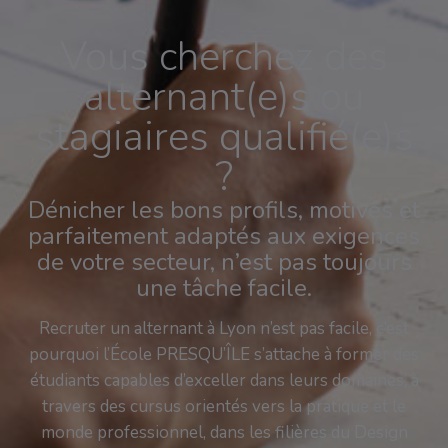
Vous cherchez des
alternant(e)s ou
stagiaires qualifié(e)s
?
Dénicher les bons profils, motivés et
parfaitement adaptés aux exigences
de votre secteur, n’est pas toujours
une tâche facile.
Recruter un alternant à Lyon n’est pas facile, c’est
pourquoi l’École PRESQU’ÎLE s’attache à former des
étudiants capables d’exceller dans leurs domaines, à
travers des cursus orientés vers la pratique et le
monde professionnel, dans les filières du Design