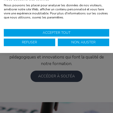
technologiques et professionnelles. 87 % de cette
Nous pouvons les placer pour analyser les données de nos visiteurs,
améliorer notre site Web, afficher un contenu personnalisé et vous faire
taxe servent à financer les contrats d’apprentissage,
vivre une expérience inoubliable. Pour plus d'informations sur les cookies
tandis que les 13 % restants peuvent être
que nous utilisons, ouvrez les paramètres.
directement attribués à l’organisme de formation de
votre choix. Elle est un moyen simple pour les
ACCEPTER TOUT
entreprises de soutenir directement l’École
REFUSER
NON, AJUSTER
PRESQU’ÎLE et ses étudiants. En la versant, vous
contribuez à financer les équipements, projets
pédagogiques et innovations qui font la qualité de
notre formation.
ACCÉDER À SOLTÉA